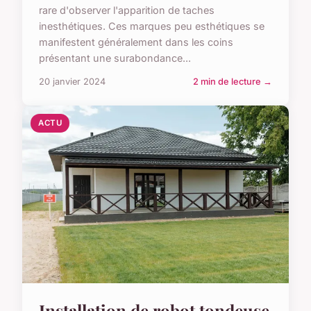
rare d'observer l'apparition de taches
inesthétiques. Ces marques peu esthétiques se
manifestent généralement dans les coins
présentant une surabondance...
20 janvier 2024
2 min de lecture →
ACTU
Installation de robot tondeuse