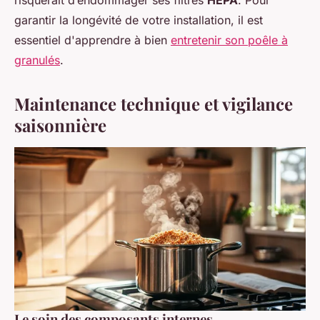
risquerait d’endommager ses filtres
HEPA
. Pour
garantir la longévité de votre installation, il est
essentiel d'apprendre à bien
entretenir son poêle à
granulés
.
Maintenance technique et vigilance
saisonnière
Le soin des composants internes