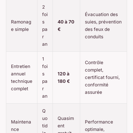
2
foi
Évacuation des
Ramonag
s
40 à 70
suies, prévention
e simple
pa
€
des feux de
r
conduits
an
1
Contrôle
Entretien
foi
complet,
annuel
s
120 à
certificat fourni,
technique
pa
180 €
conformité
complet
r
assurée
an
Q
uo
Quasim
Maintena
Performance
tid
ent
nce
optimale,