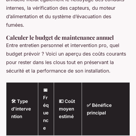
internes, la vérification des capteurs, du moteur
d’alimentation et du système d’évacuation des
fumées.
Calculer le budget de maintenance annuel
Entre entretien personnel et intervention pro, quel
budget prévoir ? Voici un aperçu des coûts courants
pour rester dans les clous tout en préservant la
sécurité et la performance de son installation.
📅
Fr
🛠️ Type
💶 Coût
éq
✅ Bénéfice
d'interve
moyen
ue
principal
ntion
estimé
nc
e