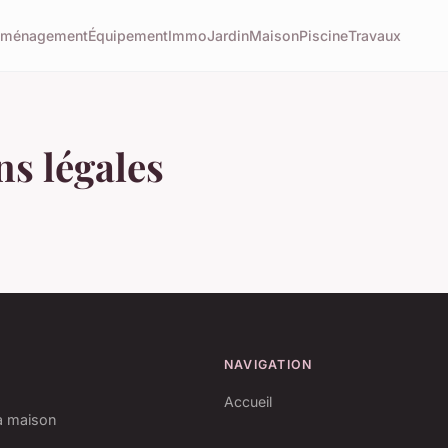
éménagement
Équipement
Immo
Jardin
Maison
Piscine
Travaux
s légales
NAVIGATION
Accueil
la maison