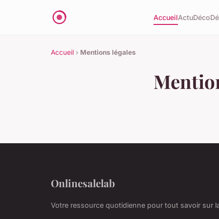
Accueil
Actu
Déco
D
Accueil
›
Mentions légales
Mention
Onlinesalelab
Votre ressource quotidienne pour tout savoir sur 