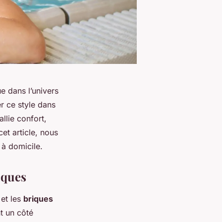
e dans l’univers
r ce style dans
llie confort,
cet article, nous
 à domicile.
riques
et les
briques
nt un côté