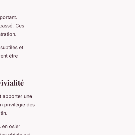
portant.
 cassé. Ces
tration.
ubtiles et
ent être
.
ivialité
t apporter une
n privilégie des
tin.
s en osier
es objets qui