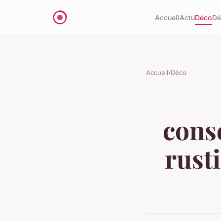
Accueil
Actu
Déco
D
Accueil
›
Déco
cons
rust