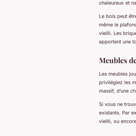
chaleureux et na
Le bois peut êtr
même le plafond.
vieilli. Les briq
apportent une to
Meubles de
Les meubles joue
privilégiez les 
massif, d’une cha
Si vous ne trou
existants. Par 
vieilli, ou enco