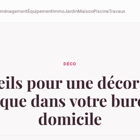
éménagement
Équipement
Immo
Jardin
Maison
Piscine
Travaux
DÉCO
eils pour une décor
ique dans votre bur
domicile