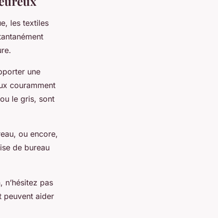
leureux
, les textiles
nstantanément
ure.
apporter une
aux couramment
ou le gris, sont
reau, ou encore,
aise de bureau
, n’hésitez pas
t peuvent aider