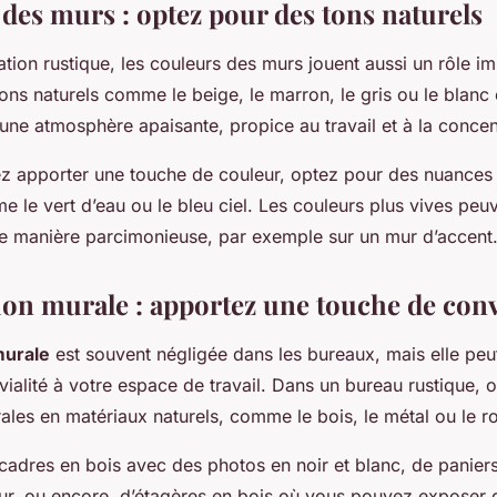
 des murs : optez pour des tons naturels
ion rustique, les couleurs des murs jouent aussi un rôle im
tons naturels comme le beige, le marron, le gris ou le blanc
une atmosphère apaisante, propice au travail et à la concen
ez apporter une touche de couleur, optez pour des nuances s
e le vert d’eau ou le bleu ciel. Les couleurs plus vives peuv
 de manière parcimonieuse, par exemple sur un mur d’accent
ion murale : apportez une touche de conv
murale
est souvent négligée dans les bureaux, mais elle peu
ialité à votre espace de travail. Dans un bureau rustique, o
les en matériaux naturels, comme le bois, le métal ou le ro
e cadres en bois avec des photos en noir et blanc, de panier
r, ou encore, d’étagères en bois où vous pouvez exposer d