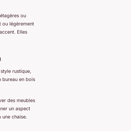
s étagères ou
ut ou légèrement
’accent. Elles
n
style rustique,
un bureau en bois
ver des meubles
nner un aspect
à une chaise.