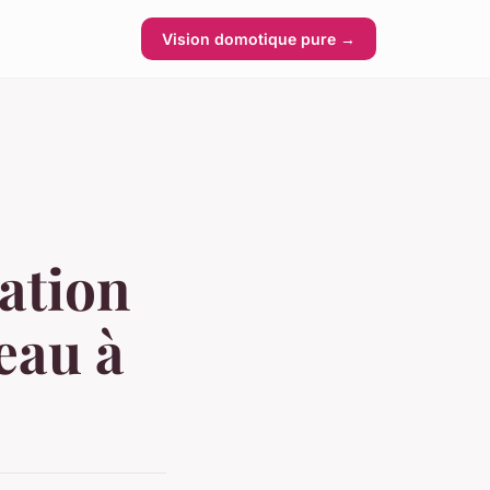
Vision domotique pure →
ation
eau à