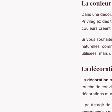
La couleur
Dans une décorat
Privilégiez des 
couleurs créent 
Si vous souhait
naturelles, comm
utilisées, mais
La décorat
La
décoration 
touche de conviv
décorations mura
Il peut s’agir d
accrochés au mu