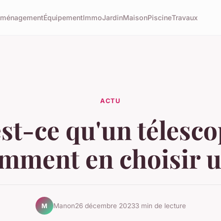
éménagement
Équipement
Immo
Jardin
Maison
Piscine
Travaux
ACTU
st-ce qu'un télesco
mment en choisir u
Manon
26 décembre 2023
3 min de lecture
M