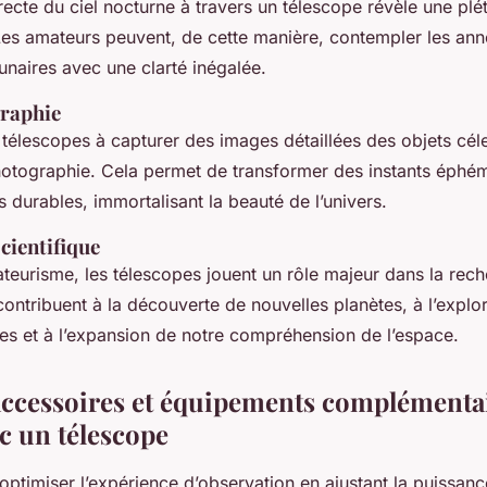
recte du ciel nocturne à travers un télescope révèle une plé
es amateurs peuvent, de cette manière, contempler les an
lunaires avec une clarté inégalée.
raphie
télescopes à capturer des images détaillées des objets cél
photographie. Cela permet de transformer des instants éphé
s durables, immortalisant la beauté de l’univers.
cientifique
teurisme, les télescopes jouent un rôle majeur dans la rec
s contribuent à la découverte de nouvelles planètes, à l’explo
nes et à l’expansion de notre compréhension de l’espace.
ccessoires et équipements complémentai
ec un télescope
d’optimiser l’expérience d’observation en ajustant la puissan