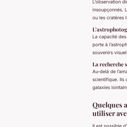
L’observation di
insoupçonnés. L
ou les cratères 
L’astrophotog
La capacité des 
porte à l’astro
souvenirs visuel
La recherche s
Au-delà de l’ama
scientifique. Il
galaxies lointai
Quelques a
utiliser av
Il est possible 