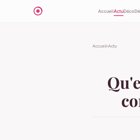
Accueil
Actu
Déco
D
Accueil
›
Actu
Qu'e
co