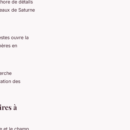
thore de détails
neaux de Saturne
estes ouvre la
mères en
herche
ration des
res à
ce et le champ