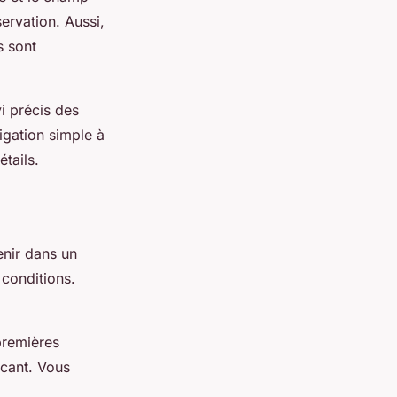
ervation. Aussi,
s sont
i précis des
vigation simple à
tails.
enir dans un
 conditions.
premières
icant. Vous