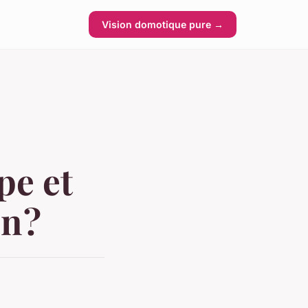
Vision domotique pure →
pe et
n ?