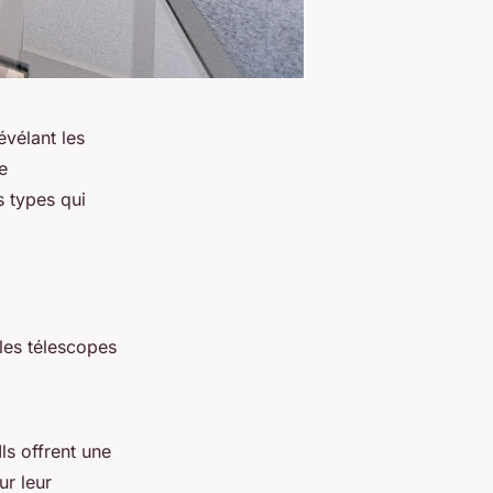
évélant les
e
s types qui
 les télescopes
Ils offrent une
ur leur