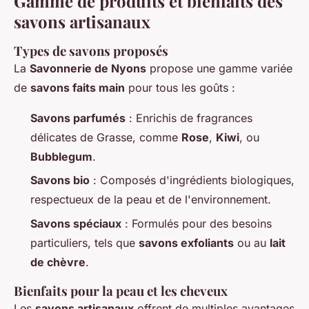
Gamme de produits et bienfaits des
savons artisanaux
Types de savons proposés
La
Savonnerie de Nyons
propose une gamme variée
de
savons faits main
pour tous les goûts :
Savons parfumés
: Enrichis de fragrances
délicates de Grasse, comme
Rose
,
Kiwi
, ou
Bubblegum
.
Savons bio
: Composés d'ingrédients biologiques,
respectueux de la peau et de l'environnement.
Savons spéciaux
: Formulés pour des besoins
particuliers, tels que
savons exfoliants
ou au
lait
de chèvre
.
Bienfaits pour la peau et les cheveux
Les
savons artisanaux
offrent de multiples avantages