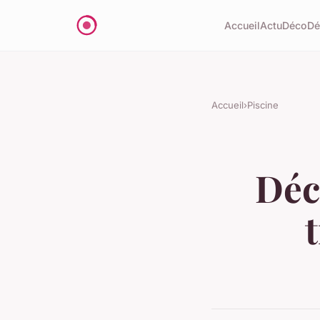
Accueil
Actu
Déco
D
Accueil
›
Piscine
Déc