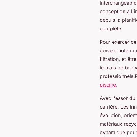
interchangeable 
conception à l'in
depuis la planif
complète.
Pour exercer ce 
doivent notamme
filtration, et ê
le biais de bac
professionnels.P
piscine
.
Avec l'essor du 
carrière. Les in
évolution, orien
matériaux recycl
dynamique pour 