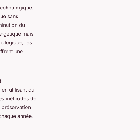
 technologique.
que sans
minution du
ergétique mais
nologique, les
ffrent une
t
en utilisant du
 des méthodes de
 préservation
 chaque année,