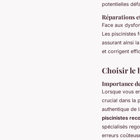
potentielles défa
Réparations e
Face aux dysfon
Les piscinistes 
assurant ainsi la
et corrigent eff
Choisir le 
Importance des
Lorsque vous env
crucial dans la 
authentique de la
piscinistes r
spécialisés rego
erreurs coûteus