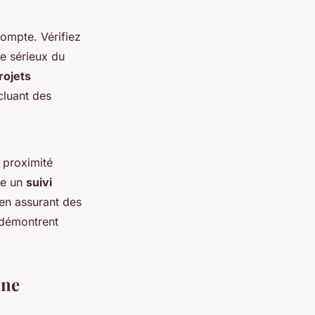
compte. Vérifiez
e sérieux du
rojets
cluant des
 proximité
se un
suivi
 en assurant des
s démontrent
ine