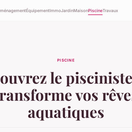
éménagement
Équipement
Immo
Jardin
Maison
Piscine
Travaux
PISCINE
ouvrez le pisciniste
transforme vos rêve
aquatiques