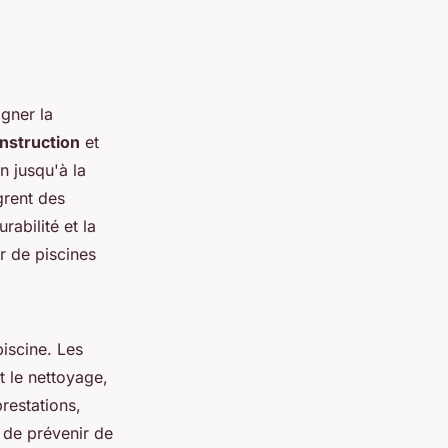
gner la
nstruction
et
n jusqu'à la
ègrent des
abilité et la
r de piscines
piscine. Les
nt le nettoyage,
prestations,
 de prévenir de